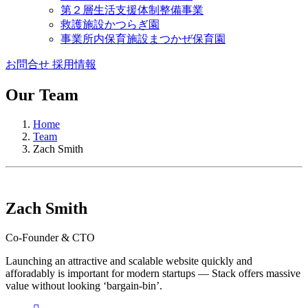
第２層生活支援体制整備事業
救護施設かつらぎ園
事業所内保育施設まつかぜ保育園
お問合せ
採用情報
Our Team
Home
Team
Zach Smith
Zach Smith
Co-Founder & CTO
Launching an attractive and scalable website quickly and
afforadably is important for modern startups — Stack offers massive
value without looking ‘bargain-bin’.