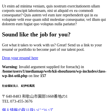
Ut enim ad minima veniam, quis nostrum exercitationem ullam
corporis suscipit laboriosam, nisi ut aliquid ex ea commodi
consequatur? Quis autem vel eum iure reprehenderit qui in ea
voluptate velit esse quam nihil molestiae consequatur, vel illum qui
dolorem eum fugiat quo voluptas nulla pariatur?
Sound like the job for you?
Got what it takes to work with us? Great! Send us a link to your
resumé or portfolio to become part of our talent pool.
Drop your resumé here
Warning
: Invalid argument supplied for foreach() in
/home/users/1/mediamap/web/kii-shoufuuen/wp-includes/class-
wp-list-util.php
on line
157
社会福祉法人 紀伊松風苑
〒640-8483 和歌山市園部1668番地の1
TEL 073-455-3676
個人情報の取り扱いについて