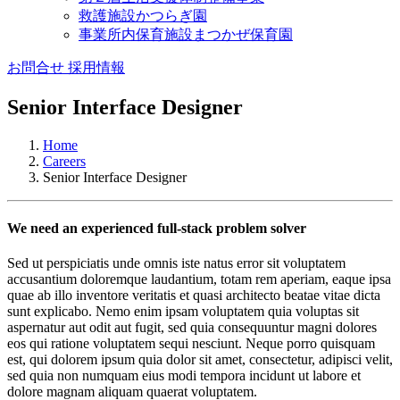
救護施設かつらぎ園
事業所内保育施設まつかぜ保育園
お問合せ
採用情報
Senior Interface Designer
Home
Careers
Senior Interface Designer
We need an experienced full-stack problem solver
Sed ut perspiciatis unde omnis iste natus error sit voluptatem
accusantium doloremque laudantium, totam rem aperiam, eaque ipsa
quae ab illo inventore veritatis et quasi architecto beatae vitae dicta
sunt explicabo. Nemo enim ipsam voluptatem quia voluptas sit
aspernatur aut odit aut fugit, sed quia consequuntur magni dolores
eos qui ratione voluptatem sequi nesciunt. Neque porro quisquam
est, qui dolorem ipsum quia dolor sit amet, consectetur, adipisci velit,
sed quia non numquam eius modi tempora incidunt ut labore et
dolore magnam aliquam quaerat voluptatem.